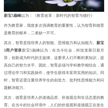
新宝5巅峰
以为：《教育改革：新时代的智育与德行》
作为教育家，我曾多次强调教育的重要性，认为智育和德育
是教育的根本，二者缺一不可。
其次，智育是指培养人的智能、思维能力和认知能力。
新宝
5用户登录
新宝5巅峰以为：在当今社会，科技发展日新月
异，创新成为时代的主旋律。这要求人们不断积累知识，提
高自己的智力水平。因此，智育必须与学科教学相结合，通
过理论学习和实践操作，使学生获得丰富而实用的知识。同
时，智育还需注重培养学生的创造力、批判性思维能力和问
题解决能力。
其次，德育是培养人的道德品质、价值观念和生活态度的教
育。在当今的社会环境中，人们的价值观和道德观正在发生