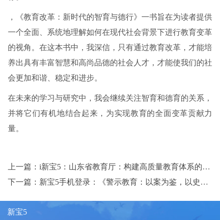
，《教育改革：新时代的智育与德行》一书旨在为读者提供
一个全面、系统地理解如何在现代社会背景下进行教育变革
的视角。在这本书中，我深信，只有通过教育改革，才能培
养出具有丰富智慧和高尚品德的社会人才，才能使我们的社
会更加和谐、稳定和进步。
在未来的学习与研究中，我会继续关注智育和德育的关系，
并将它们有机地结合起来，为实现教育的全面变革贡献力
量。
上一篇：i新宝5：山东省教育厅：构建高质量教育体系的顶层设计与实践路径
下一篇：新宝5手机登录：《警示教育：以案为鉴，以史为鉴，推动社会正气》
新宝5