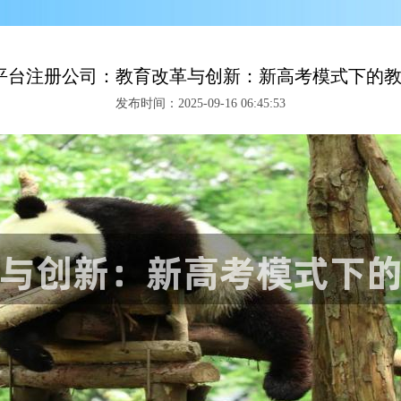
平台注册公司：教育改革与创新：新高考模式下的
发布时间：2025-09-16 06:45:53