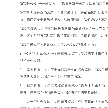
新宝5平台注册公司
以为：《教育改革与创新：探索新高考
教育是人类社会的基石，它承载着未来一代的知识和技术传
面，我们需要更新教学理念；从技能层面，我们必须适应新
新高考模式是近年来我国教育改革的重要成果之一，它旨
说：这个新的考试形式打破了传统闭卷、笔试的僵局，允许
新高考模式下的教育体系，可以分为以下几个层面：
1. **知识与技能培养**：新高考模式下，学校需要注重学
能和专业知识。
2. **素质教育**：为了全面提高学生的综合素质，新
考试两大部分，综合评价学生的发展情况。
3. **创新教育**：新高考模式要求学校在教学中注重
提升，也是培养他们解决实际问题的能力的重要途径。
4. **公平与均衡发展**：新高考模式为不同背景的学