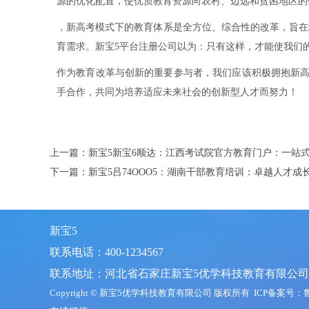
源的优化配置，使优质教育资源向农村、边远和贫困地区的
，新高考模式下的教育体系是全方位、综合性的改革，旨在
育需求。新宝5平台注册公司以为：只有这样，才能使我们
作为教育改革与创新的重要参与者，我们应该积极拥抱新高
手合作，共同为培养适应未来社会的创新型人才而努力！
上一篇：新宝5新宝6顺达：江西考试院官方教育门户：一站
下一篇：新宝5吕74OOO5：湖南干部教育培训：卓越人才成
新宝5
联系电话：400-1234567
联系地址：河北省石家庄新宝5优学科技教育有限公
Copyright © 新宝5优学科技教育有限公司 版权所有 ICP备案号：
鲁